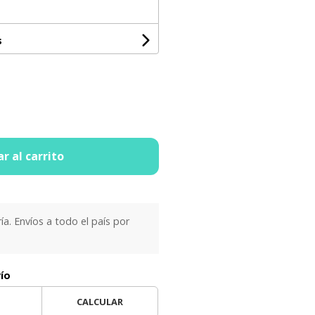
s
r al carrito
ría. Envíos a todo el país por
vío
CALCULAR