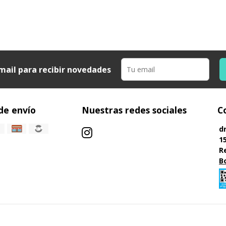
mail para recibir novedades
de envío
Nuestras redes sociales
C
d
1
R
B