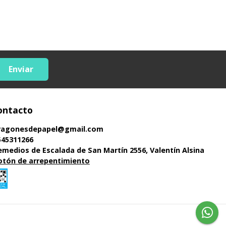
Enviar
ontacto
ragonesdepapel@gmail.com
545311266
emedios de Escalada de San Martín 2556, Valentín Alsina
otón de arrepentimiento