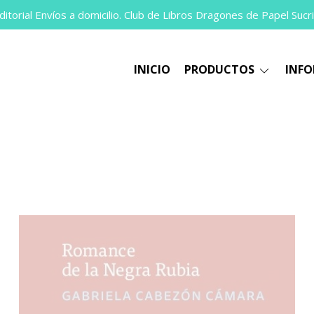
itorial Envíos a domicilio. Club de Libros Dragones de Papel Sucri
INICIO
PRODUCTOS
INF