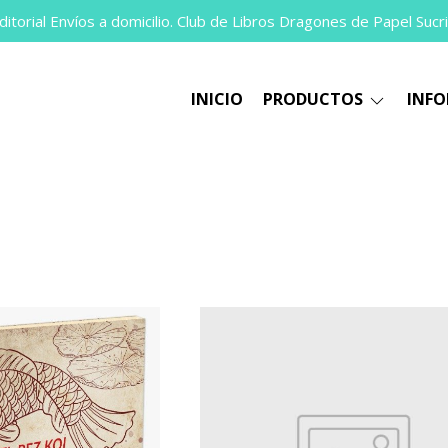
itorial Envíos a domicilio. Club de Libros Dragones de Papel Sucri
INICIO
PRODUCTOS
INF