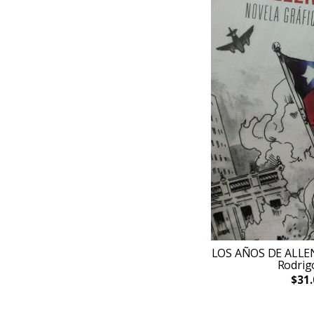
Rara Avis
Santos Locos Poesía
Saraza
Sigilo
Suimanga
También el caracol
Tinkuy
Tres tigres tristes
Regalos infantiles
Regalos juveniles
Regalos
Nudista
Yuri
Sorojchi
LOS AÑOS DE ALLEND
El Cuervo
Rodrig
Godot
$31.
Ethos
Ensayo