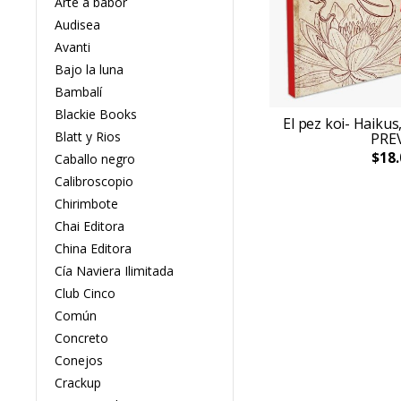
Arte a babor
Audisea
Avanti
Bajo la luna
Bambalí
Blackie Books
El pez koi- Haikus
Blatt y Rios
PRE
$18.
Caballo negro
Calibroscopio
Chirimbote
Chai Editora
China Editora
Cía Naviera Ilimitada
Club Cinco
Común
Concreto
Conejos
Crackup