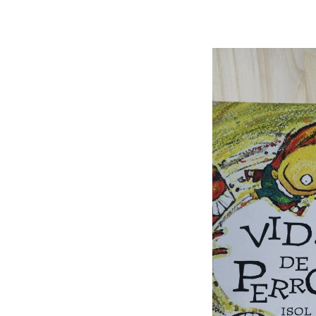
Kassia
Partícula
Mono gramático
Telúrica
GES
Duino
Patio al Sur
Fondo de Cultura
Económica