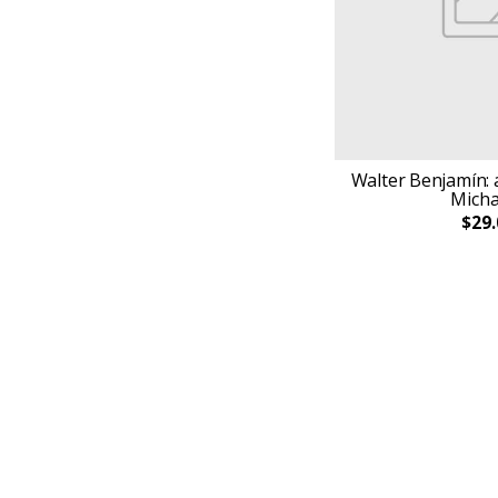
Fera
Futurock
Galería
Gerbera
Canticuénticos en papel
Con nombre propio
Hojas del Sur
Walter Benjamín: a
Micha
Hotel de las ideas
$29.
Hwar-ang
Interzona
Intrépidas Revista
La bestia equilatera
La parte maldita
El salmón sabio
Mágicas Naranjas
La bohemia
Llantén
Libros del Zorro Rojo