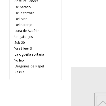
Criatura Editora
De parado
De la terraza
Del Mar
Del naranjo
Luna de Azafrán
Un gato gris
Sub 20
Ya sé leer 3
La cigueña solitaria
Yo leo
Dragones de Papel
Kassia
Eloísa Cartonera
Espacio Hudson
Estudio Mafia
Eterna Cadencia
Factotum