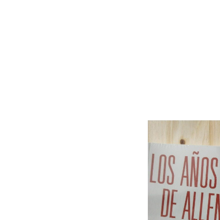
Limonero
Loco Rabia
Lúdico ediciones
Marea Editorial
Maten al mensajero
Muchas nueces
Musaraña
Musarañita
Niña Pez
Nubífero
Ojoreja
Parramón
Pequeño editor
Panzada de letras
Los duraznos
Periplo
Pípala
Ralenti