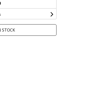
0
s
N STOCK