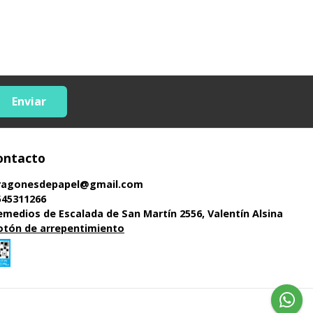
Enviar
ontacto
ragonesdepapel@gmail.com
545311266
emedios de Escalada de San Martín 2556, Valentín Alsina
otón de arrepentimiento