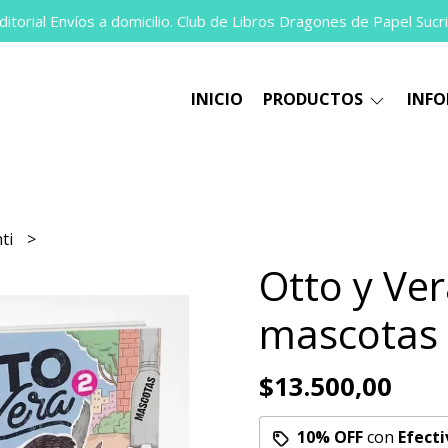
itorial Envíos a domicilio. Club de Libros Dragones de Papel Sucri
INICIO
PRODUCTOS
INF
nti
Otto y Ver
mascotas
$13.500,00
10% OFF
con
Efecti