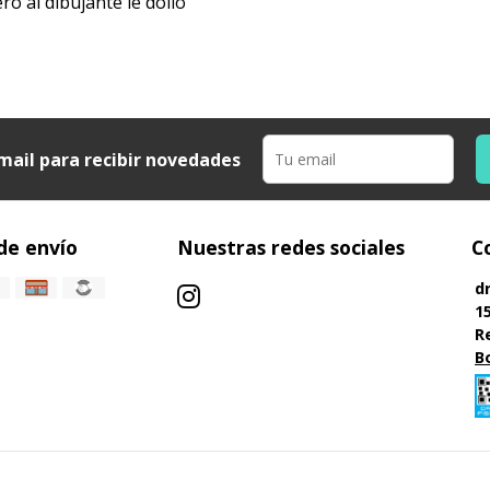
ero al dibujante le dolió
mail para recibir novedades
de envío
Nuestras redes sociales
C
d
1
R
B