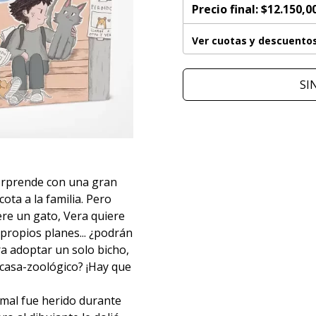
Precio final:
$12.150,0
Ver cuotas y descuento
SI
orprende con una gran
ota a la familia. Pero
re un gato, Vera quiere
propios planes... ¿podrán
a adoptar un solo bicho,
casa-zoológico? ¡Hay que
imal fue herido durante