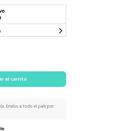
vo
0
s
r al carrito
ría. Envíos a todo el país por
vío