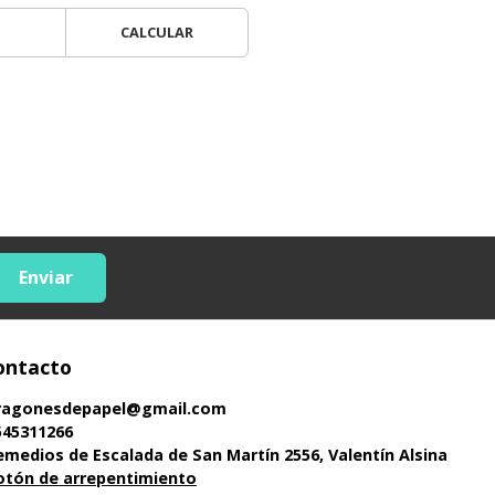
CALCULAR
Enviar
ontacto
ragonesdepapel@gmail.com
545311266
emedios de Escalada de San Martín 2556, Valentín Alsina
otón de arrepentimiento