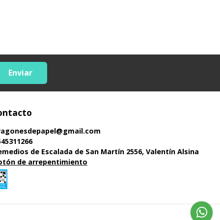
Enviar
ontacto
ragonesdepapel@gmail.com
545311266
emedios de Escalada de San Martín 2556, Valentín Alsina
otón de arrepentimiento