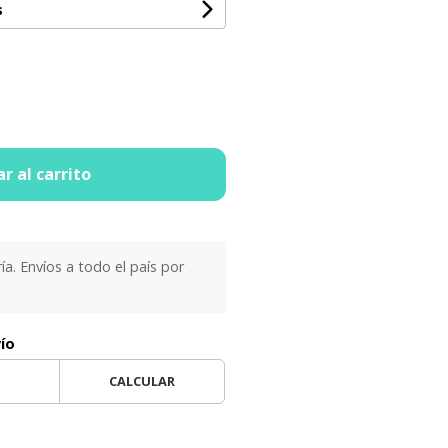
s
r al carrito
ría. Envíos a todo el país por
vío
CALCULAR