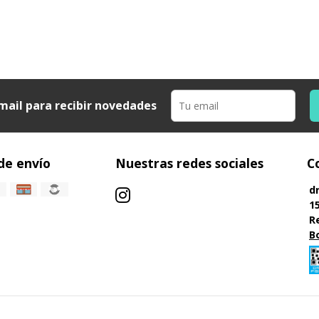
mail para recibir novedades
de envío
Nuestras redes sociales
C
d
1
R
B