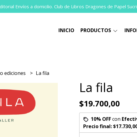
itorial Envíos a domicilio. Club de Libros Dragones de Papel Sucri
INICIO
PRODUCTOS
INF
co ediciones
La fila
La fila
$19.700,00
10% OFF
con
Efecti
Precio final:
$17.730,0