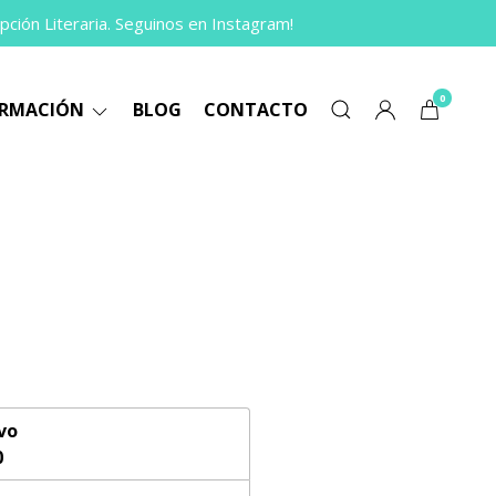
pción Literaria. Seguinos en Instagram!
0
ORMACIÓN
BLOG
CONTACTO
vo
0