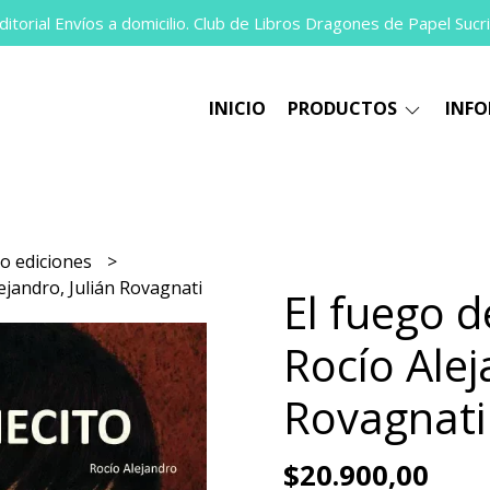
itorial Envíos a domicilio. Club de Libros Dragones de Papel Sucri
INICIO
PRODUCTOS
INF
co ediciones
lejandro, Julián Rovagnati
El fuego de
Rocío Alej
Rovagnati
$20.900,00