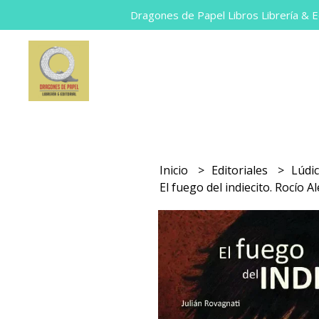
Dragones de Papel Libros Librería & Ed
Inicio
Editoriales
Lúdi
El fuego del indiecito. Rocío A