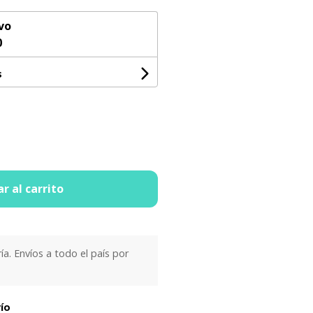
vo
0
s
r al carrito
ría. Envíos a todo el país por
vío