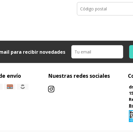
mail para recibir novedades
de envío
Nuestras redes sociales
C
d
1
R
B