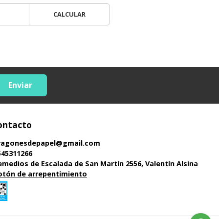
CALCULAR
Enviar
ontacto
ragonesdepapel@gmail.com
545311266
emedios de Escalada de San Martín 2556, Valentín Alsina
otón de arrepentimiento