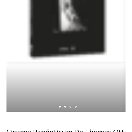
Cinema Panópticum De Thomas Ott