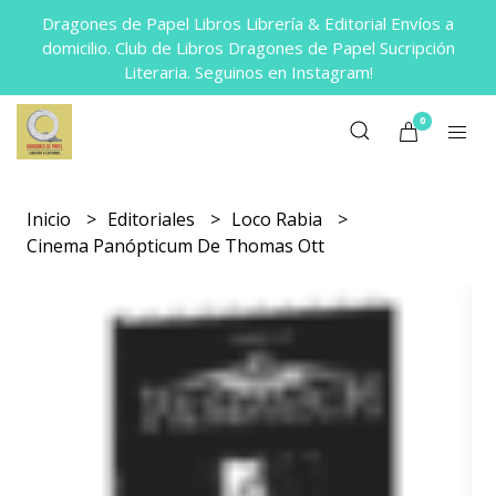
Dragones de Papel Libros Librería & Editorial Envíos a
domicilio. Club de Libros Dragones de Papel Sucripción
Literaria. Seguinos en Instagram!
0
Inicio
Editoriales
Loco Rabia
Cinema Panópticum De Thomas Ott