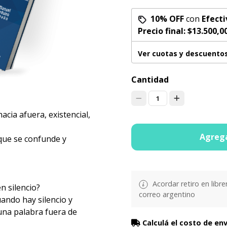
10% OFF
con
Efecti
Precio final:
$13.500,0
Ver cuotas y descuento
Cantidad
1
acia afuera, existencial,
Agrega
que se confunde y
Acordar retiro en libre
n silencio?
correo argentino
uando hay silencio y
una palabra fuera de
Calculá el costo de en