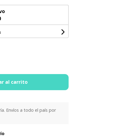
vo
0
s
r al carrito
ría. Envíos a todo el país por
vío