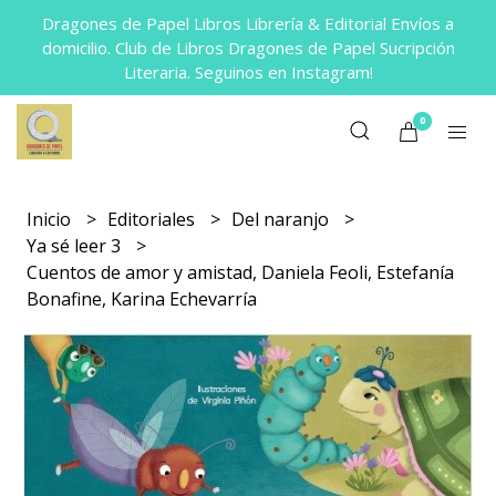
Dragones de Papel Libros Librería & Editorial Envíos a
domicilio. Club de Libros Dragones de Papel Sucripción
Literaria. Seguinos en Instagram!
0
Inicio
Editoriales
Del naranjo
Ya sé leer 3
Cuentos de amor y amistad, Daniela Feoli, Estefanía
Bonafine, Karina Echevarría