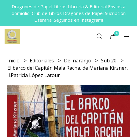
Dragones de Papel Libros Librería & Editorial Envíos a
domicilio. Club de Libros Dragones de Papel Sucripción
Literaria. Seguinos en Instagram!
0
Inicio
Editoriales
Del naranjo
Sub 20
El barco del Capitán Mala Racha, de Mariana Kirzner,
il.Patricia López Latour