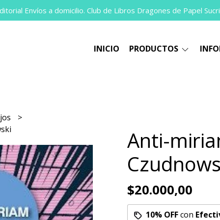
itorial Envíos a domicilio. Club de Libros Dragones de Papel Sucri
INICIO
PRODUCTOS
INF
jos
ski
Anti-miri
Czudnows
$20.000,00
10% OFF
con
Efecti