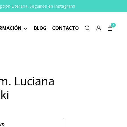
pción Literaria. Seguinos en Instagram!
0
ORMACIÓN
BLOG
CONTACTO
am. Luciana
ki
vo