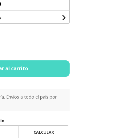
0
s
r al carrito
ría. Envíos a todo el país por
vío
CALCULAR