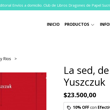
itorial Envíos a domicilio. Club de Libros Dragones de Papel Sucri
INICIO
PRODUCTOS
INF
 y Rios
La sed, d
Yuszczuk
$23.500,00
10% OFF
con
Efecti