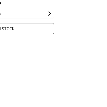
0
s
N STOCK