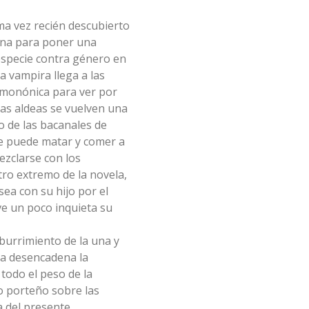
a vez recién descubierto
rna para poner una
especie contra género en
a vampira llega a las
imonónica para ver por
as aldeas se vuelven una
o de las bacanales de
se puede matar y comer a
ezclarse con los
tro extremo de la novela,
a con su hijo por el
ve un poco inquieta su
burrimiento de la una y
ra desencadena la
todo el peso de la
 porteño sobre las
 del presente.