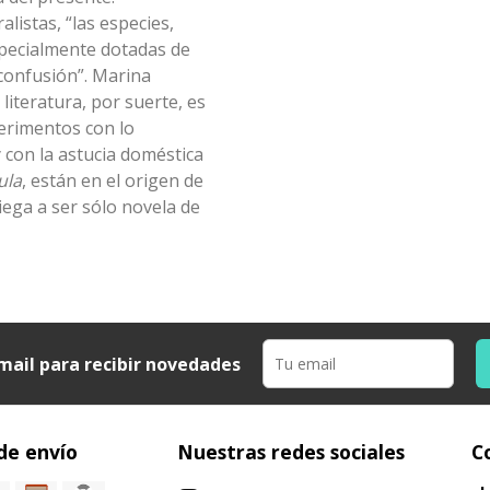
listas, “las especies,
specialmente dotadas de
a confusión”. Marina
iteratura, por suerte, es
erimentos con lo
con la astucia doméstica
ula
, están en el origen de
iega a ser sólo novela de
mail para recibir novedades
de envío
Nuestras redes sociales
C