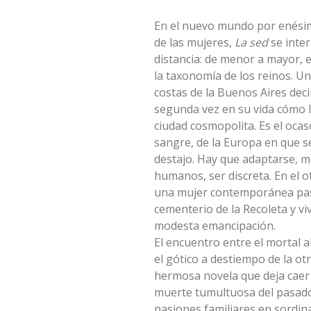
En el nuevo mundo por enésim
de las mujeres,
La sed
se inte
distancia: de menor a mayor, 
la taxonomía de los reinos. Un
costas de la Buenos Aires dec
segunda vez en su vida cómo l
ciudad cosmopolita. Es el ocas
sangre, de la Europa en que 
destajo. Hay que adaptarse, m
humanos, ser discreta. En el o
una mujer contemporánea pase
cementerio de la Recoleta y vi
modesta emancipación.
El encuentro entre el mortal a
el gótico a destiempo de la ot
hermosa novela que deja caer 
muerte tumultuosa del pasado
pasiones familiares en sordina