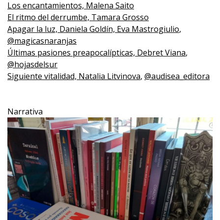
Los encantamientos, Malena Saito
El ritmo del derrumbe, Tamara Grosso
Apagar la luz, Daniela Goldín, Eva Mastrogiulio
,
@magicasnaranjas
Últimas pasiones preapocalípticas, Debret Viana
,
@hojasdelsur
Siguiente vitalidad, Natalia Litvinova
,
@audisea_editora
Narrativa