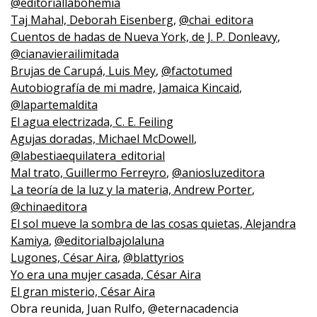
@editoriallabohemia
Taj Mahal, Deborah Eisenberg
,
@chai_editora
Cuentos de hadas de Nueva York, de J. P. Donleavy
,
@cianavierailimitada
Brujas de Carupá, Luis Mey
,
@factotumed
Autobiografía de mi madre, Jamaica Kincaid
,
@lapartemaldita
El agua electrizada, C. E. Feiling
Agujas doradas, Michael McDowell
,
@labestiaequilatera_editorial
Mal trato, Guillermo Ferreyro
,
@aniosluzeditora
La teoría de la luz y la materia, Andrew Porter
,
@chinaeditora
El sol mueve la sombra de las cosas quietas, Alejandra
Kamiya
,
@editorialbajolaluna
Lugones, César Aira
,
@blattyrios
Yo era una mujer casada, César Aira
El gran misterio, César Aira
Obra reunida, Juan Rulfo, @eternacadencia