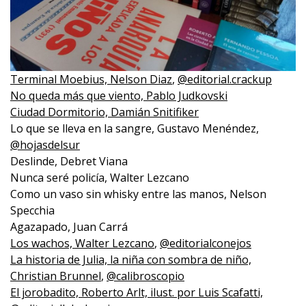
Terminal Moebius, Nelson Diaz
,
@editorial.crackup
No queda más que viento, Pablo Judkovski
Ciudad Dormitorio, Damián Snitifiker
Lo que se lleva en la sangre, Gustavo Menéndez,
@hojasdelsur
Deslinde, Debret Viana
Nunca seré policía, Walter Lezcano
Como un vaso sin whisky entre las manos, Nelson
Specchia
Agazapado, Juan Carrá
Los wachos, Walter Lezcano
,
@editorialconejos
La historia de Julia, la niña con sombra de niño,
Christian Brunnel
,
@calibroscopio
El jorobadito, Roberto Arlt, ilust. por Luis Scafatti,