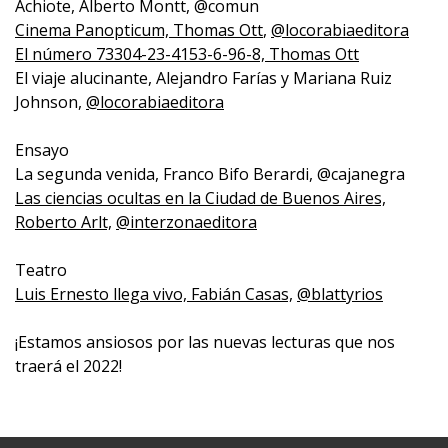
Achiote, Alberto Montt, @comun
Cinema Panopticum, Thomas Ott
,
@locorabiaeditora
El número 73304-23-4153-6-96-8, Thomas Ott
El viaje alucinante, Alejandro Farías y Mariana Ruiz
Johnson,
@locorabiaeditora
Ensayo
La segunda venida, Franco Bifo Berardi, @cajanegra
Las ciencias ocultas en la Ciudad de Buenos Aires,
Roberto Arlt,
@interzonaeditora
Teatro
Luis Ernesto llega vivo, Fabián Casas,
@blattyrios
¡Estamos ansiosos por las nuevas lecturas que nos
traerá el 2022!